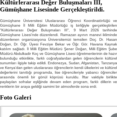
Kültürlerarası Değer Buluşmaları III,
Gümüşhane Lisesinde Gerçekleştirildi.
Gümüşhane Üniversitesi Uluslararası Öğrenci Koordinatörlüğü ve
Gümüşhane İl Milli Eğitim Müdürlüğü iş birliğiyle gerçekleştirilen
"Kültürlerarası Değer Buluşmaları III", 9 Mart 2026 tarihinde
Gümüşhane Lisesi’nde düzenlendi. Ramazan ayının manevi ikliminde
düzenlenen organizasyona Üniversitemizi temsilen Doç. Dr. Hasan
Doğan, Dr. Öğr. Üyesi Fevziye Bekar ve Öğr. Gör. Havana Kaynak
katılım sağladı. İl Milli Eğitim Müdürü Şener Doğan, Milli Eğitim Şube
Müdürü Abdulkadir Koç ve Gümüşhane Lisesi öğretmenlerinin de hazır
bulunduğu etkinlikte, farklı coğrafyalardan gelen öğrencilerin kültürel
sunumları ilgiyle takip edildi. Endonezya, Sudan, Afganistan, Tanzanya
ve Kenya’dan gelen uluslararası öğrencilerin kendi ülkelerini ve kültürel
değerlerini tanıttığı programda, lise öğrencileriyle yabancı öğrenciler
arasında önemli bir gönül köprüsü kuruldu. İftar vaktiyle birlikte
paylaşılan sofralar eşliğinde devam eden program, farklı dillerin ve
renklerin bir araya geldiği samimi bir atmosferde sona erdi.
Foto Galeri