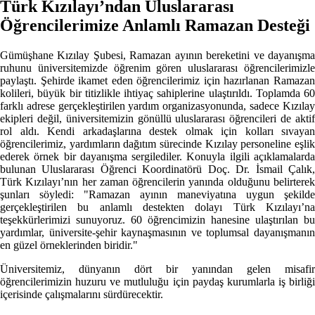
Türk Kızılayı’ndan Uluslararası
Öğrencilerimize Anlamlı Ramazan Desteği
Gümüşhane Kızılay Şubesi, Ramazan ayının bereketini ve dayanışma
ruhunu üniversitemizde öğrenim gören uluslararası öğrencilerimizle
paylaştı. Şehirde ikamet eden öğrencilerimiz için hazırlanan Ramazan
kolileri, büyük bir titizlikle ihtiyaç sahiplerine ulaştırıldı. Toplamda 60
farklı adrese gerçekleştirilen yardım organizasyonunda, sadece Kızılay
ekipleri değil, üniversitemizin gönüllü uluslararası öğrencileri de aktif
rol aldı. Kendi arkadaşlarına destek olmak için kolları sıvayan
öğrencilerimiz, yardımların dağıtım sürecinde Kızılay personeline eşlik
ederek örnek bir dayanışma sergilediler. Konuyla ilgili açıklamalarda
bulunan Uluslararası Öğrenci Koordinatörü Doç. Dr. İsmail Çalık,
Türk Kızılayı’nın her zaman öğrencilerin yanında olduğunu belirterek
şunları söyledi: "Ramazan ayının maneviyatına uygun şekilde
gerçekleştirilen bu anlamlı destekten dolayı Türk Kızılayı’na
teşekkürlerimizi sunuyoruz. 60 öğrencimizin hanesine ulaştırılan bu
yardımlar, üniversite-şehir kaynaşmasının ve toplumsal dayanışmanın
en güzel örneklerinden biridir."
Üniversitemiz, dünyanın dört bir yanından gelen misafir
öğrencilerimizin huzuru ve mutluluğu için paydaş kurumlarla iş birliği
içerisinde çalışmalarını sürdürecektir.